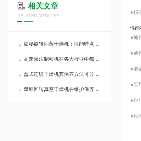
相关文章
●
粉
RELATED ARTICLES
性能
●
通
揭秘旋转闪蒸干燥机：性能特点大解析！
●
通
高速湿法制粒机在各大行业中都有着怎样的作用呢？
●
混
盘式连续干燥机其保养方法可分为以下几档
●
采
双锥回转真空干燥机在维护保养方面需从以下方面入手
●
粘
●
设