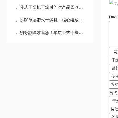
带式干燥机干燥时间对产品回收率有什么影响？
DW
拆解单层带式干燥机：核心组成部件，藏着干燥效率的关键密码
别等故障才着急！单层带式干燥机的保养秘诀，早看早避坑
网
干燥
铺料
使用
换热
蒸汽压
干燥
传动
外形