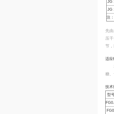
JG 
JG 
注
先由
压干
节，
适应
本设
糖、
技术
型
FG0.
FG0