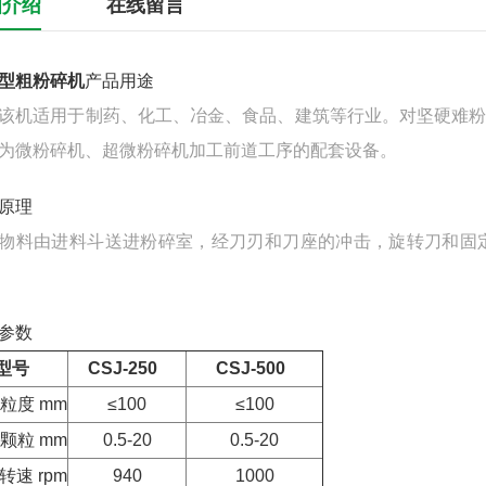
细介绍
在线留言
J型粗粉碎机
产品用途
适用于制药、化工、冶金、食品、建筑等行业。对坚硬难粉
为微粉碎机、超微粉碎机加工前道工序的配套设备。
原理
由进料斗送进粉碎室，经刀刃和刀座的冲击，旋转刀和固定
参数
型号
CSJ-25
0
CSJ-500
粒度 mm
≤100
≤100
颗粒 mm
0.5-20
0.5-20
转速 rpm
940
1000