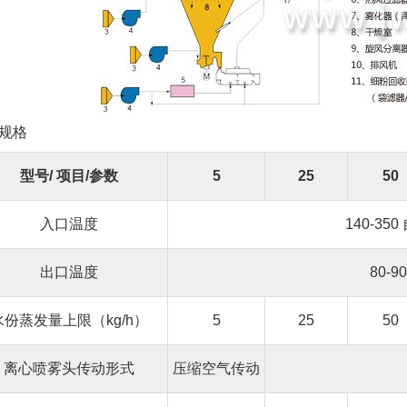
规格
型号/ 项目/参数
5
25
50
入口温度
140-350
出口温度
80-90
水份蒸发量上限（kg/h）
5
25
50
离心喷雾头传动形式
压缩空气传动