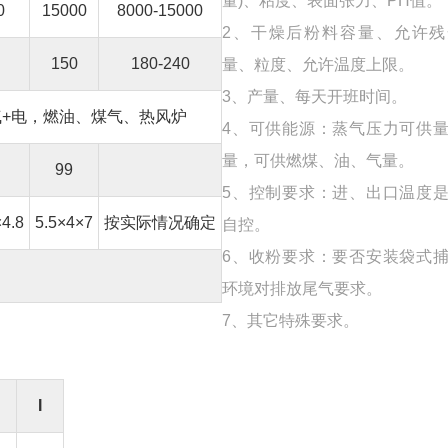
量)、粘度、表面张力、PH值。
0
15000
8000-15000
2、干燥后粉料容量、允许残
150
180-240
量、粒度、允许温度上限。
3、产量、每天开班时间。
气+电，燃油、煤气、热风炉
4、可供能源：蒸气压力可供
量，可供燃煤、油、气量。
99
5、控制要求：进、出口温度
×4.8
5.5×4×7
按实际情况确定
自控。
6、收粉要求：要否安装袋式
环境对排放尾气要求。
7、其它特殊要求。
I