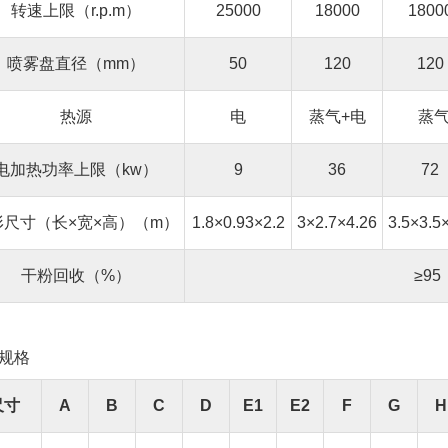
转速上限（r.p.m）
25000
18000
1800
喷雾盘直径（mm）
50
120
120
热源
电
蒸气+电
蒸
电加热功率上限（kw）
9
36
72
形尺寸（长×宽×高）（m）
1.8×0.93×2.2
3×2.7×4.26
3.5×3.5
干粉回收（%）
≥95
规格
尺寸
A
B
C
D
E1
E2
F
G
H