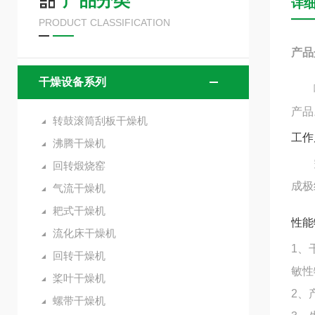
产品分类
详
PRODUCT CLASSIFICATION
产品
干燥设备系列
喷雾
产品
转鼓滚筒刮板干燥机
工作
沸腾干燥机
空气
回转煅烧窑
成极
气流干燥机
耙式干燥机
性能
流化床干燥机
1、
回转干燥机
敏性
桨叶干燥机
2、
螺带干燥机