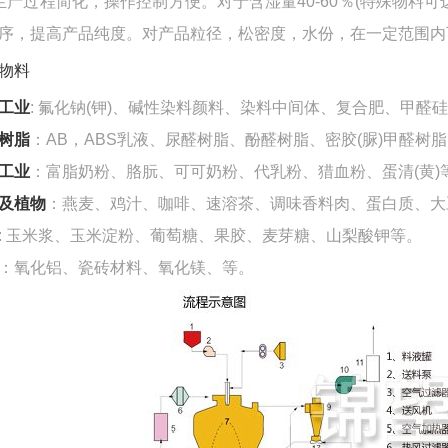
生产过程简化，操作控制方便。对于含湿量40-60％(特殊物料
序，提高产品纯度。对产品粒径，松密度，水份，在一定范围内
物料
工业
: 氟化钠(钾)、碱性染料颜料、染料中间体、复合肥、甲
树脂
：AB，ABS乳液、尿醛树脂、酚醛树脂、密胶(脲)甲醛树
工业
：富脂奶粉、胳朊、可可奶粉、代乳粉、猎血粉、蛋清(黄)
及植物
：燕麦、鸡汁、咖啡、速溶茶、调味香料肉、蛋白质、大
: 玉米浆、玉米淀粉、葡萄糖、果胶、麦芽糖、山梨酸钾等。
：氧化铝、瓷砖材料、氧化镁、等。